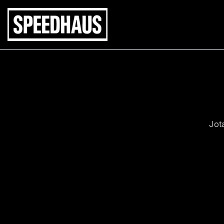
Siirry
sisältöön
Jot