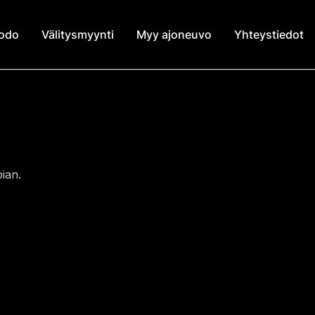
modo
Välitysmyynti
Myy ajoneuvo
Yhteystiedot
ian.