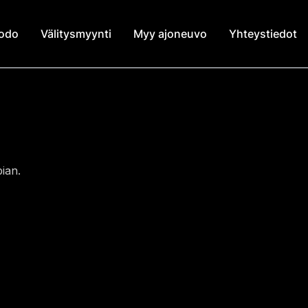
modo
Välitysmyynti
Myy ajoneuvo
Yhteystiedot
ian.