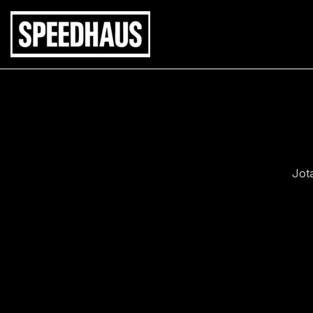
Siirry
sisältöön
Jot