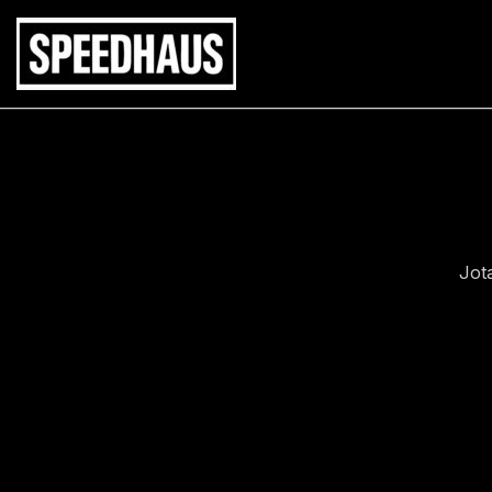
Siirry
sisältöön
Jot