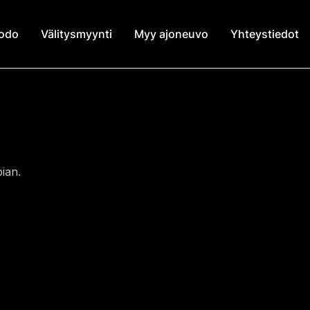
modo
Välitysmyynti
Myy ajoneuvo
Yhteystiedot
ian.