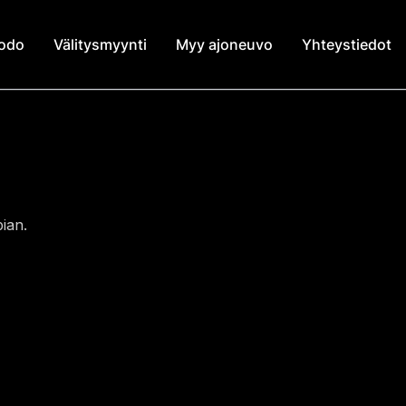
modo
Välitysmyynti
Myy ajoneuvo
Yhteystiedot
ian.