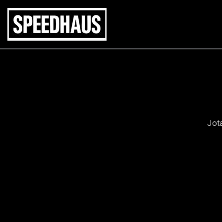
Siirry
sisältöön
Jot