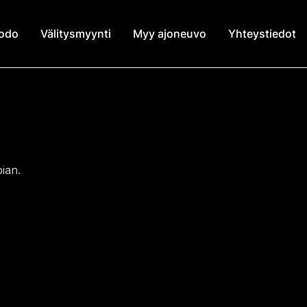
modo
Välitysmyynti
Myy ajoneuvo
Yhteystiedot
ian.