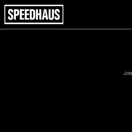
Siirry
sisältöön
Jot