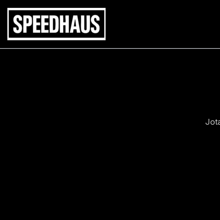
Siirry
sisältöön
Jot