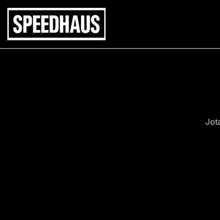
Siirry
sisältöön
Jot