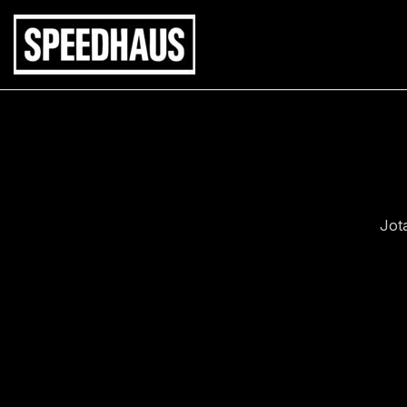
Siirry
sisältöön
Jot