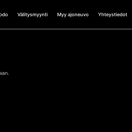
modo
Välitysmyynti
Myy ajoneuvo
Yhteystiedot
ian.