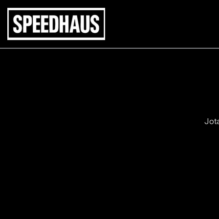
Siirry
sisältöön
Jot