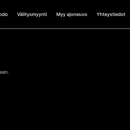
modo
Välitysmyynti
Myy ajoneuvo
Yhteystiedot
ian.