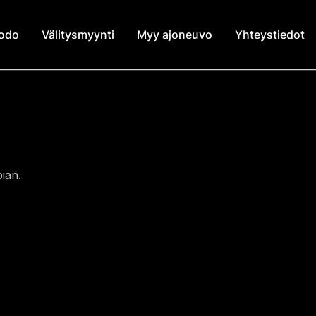
modo
Välitysmyynti
Myy ajoneuvo
Yhteystiedot
ian.