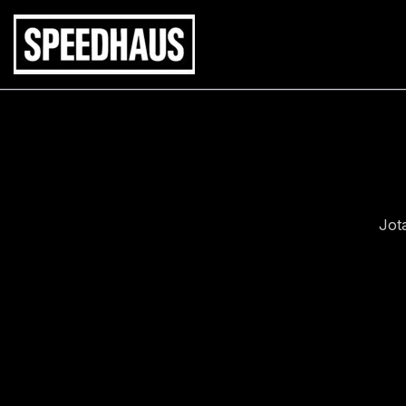
Siirry
sisältöön
Jot