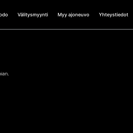
modo
Välitysmyynti
Myy ajoneuvo
Yhteystiedot
ian.