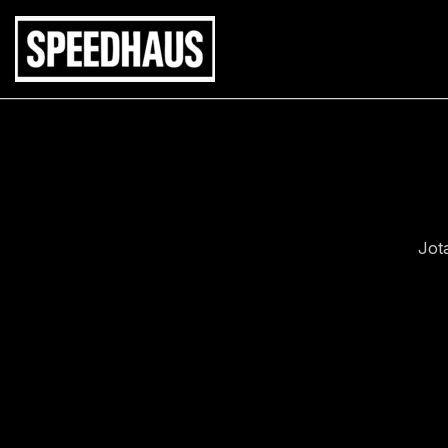
Siirry
sisältöön
Jot