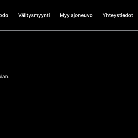
modo
Välitysmyynti
Myy ajoneuvo
Yhteystiedot
ian.