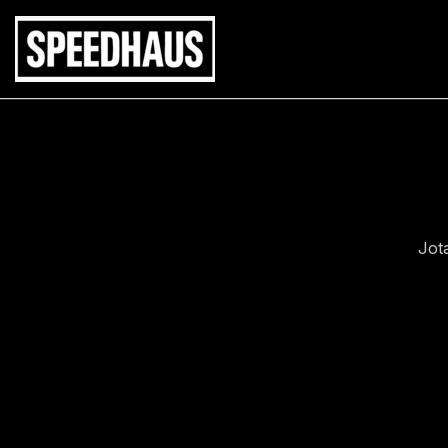
Siirry
sisältöön
Jot