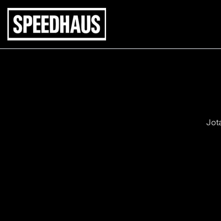
Siirry
sisältöön
Jot