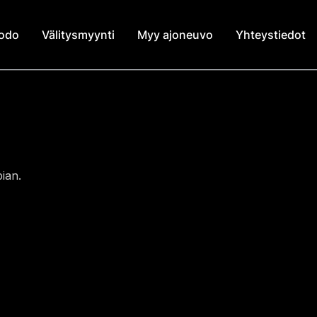
modo
Välitysmyynti
Myy ajoneuvo
Yhteystiedot
ian.