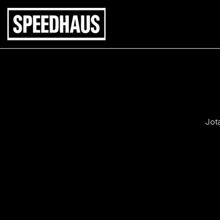
Siirry
sisältöön
Jot