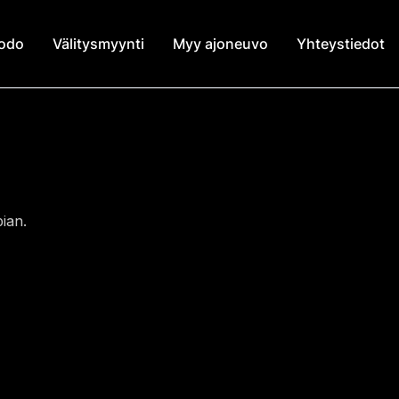
modo
Välitysmyynti
Myy ajoneuvo
Yhteystiedot
ian.