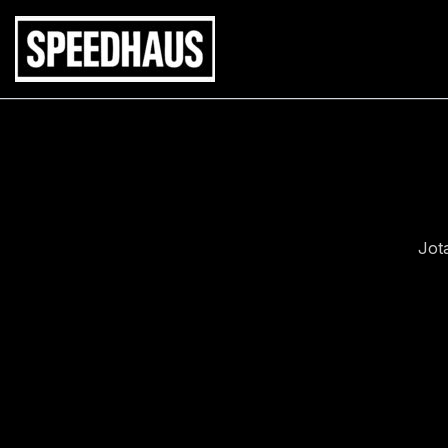
Siirry
sisältöön
Jot