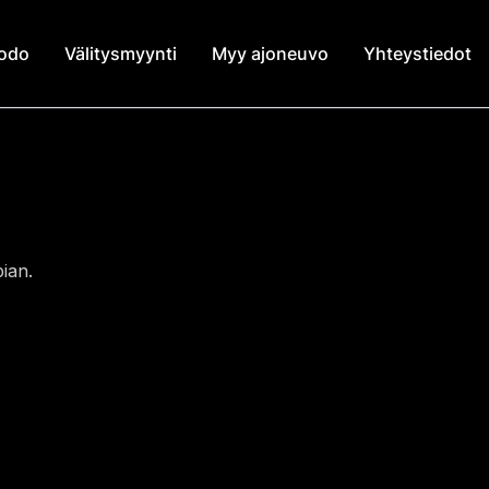
modo
Välitysmyynti
Myy ajoneuvo
Yhteystiedot
ian.