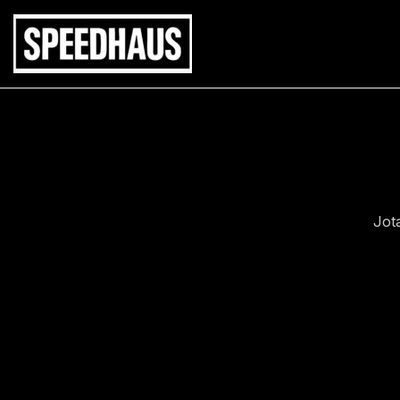
Siirry
sisältöön
Jot