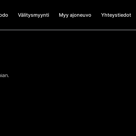
modo
Välitysmyynti
Myy ajoneuvo
Yhteystiedot
ian.