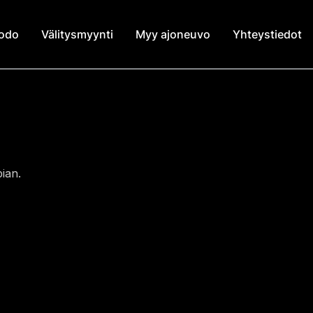
modo
Välitysmyynti
Myy ajoneuvo
Yhteystiedot
ian.