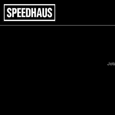
Siirry
sisältöön
Jot