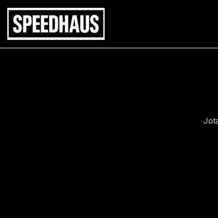
Siirry
sisältöön
Jot