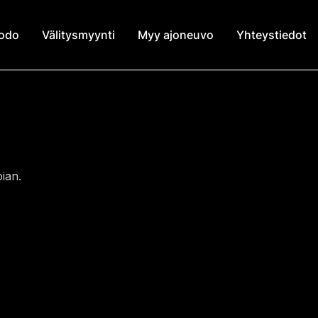
modo
Välitysmyynti
Myy ajoneuvo
Yhteystiedot
ian.