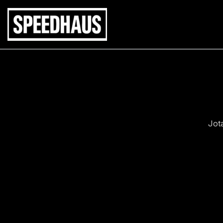
Siirry
sisältöön
Jot