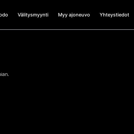
modo
Välitysmyynti
Myy ajoneuvo
Yhteystiedot
ian.