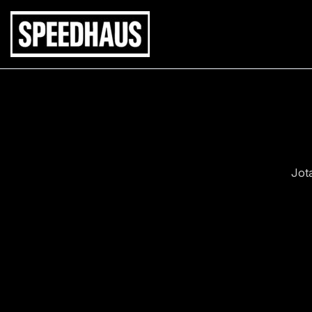
Siirry
sisältöön
Jot