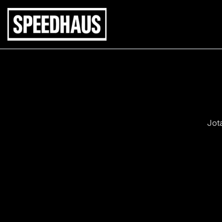
Siirry
sisältöön
Jot