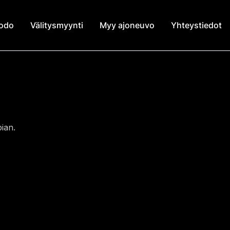
modo
Välitysmyynti
Myy ajoneuvo
Yhteystiedot
ian.