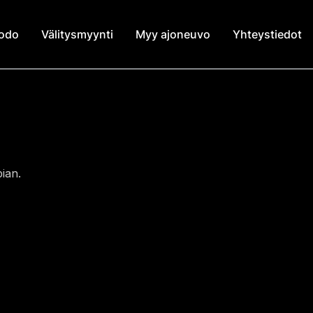
modo
Välitysmyynti
Myy ajoneuvo
Yhteystiedot
ian.