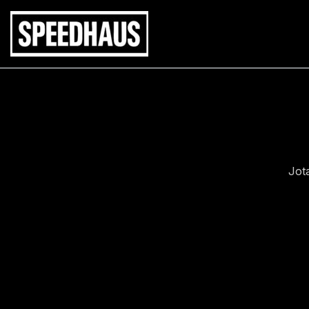
Siirry
sisältöön
Jot