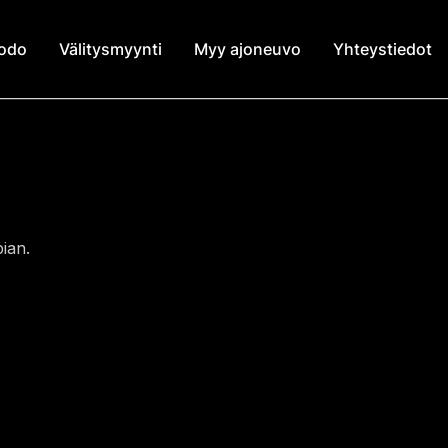
modo
Välitysmyynti
Myy ajoneuvo
Yhteystiedot
ian.