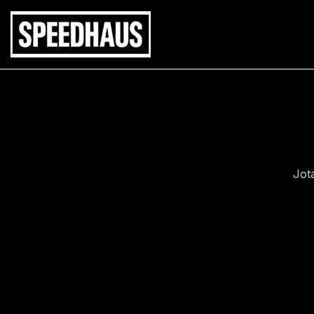
Siirry
sisältöön
Jot