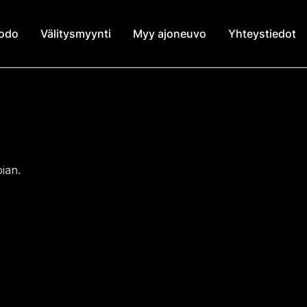
modo
Välitysmyynti
Myy ajoneuvo
Yhteystiedot
ian.