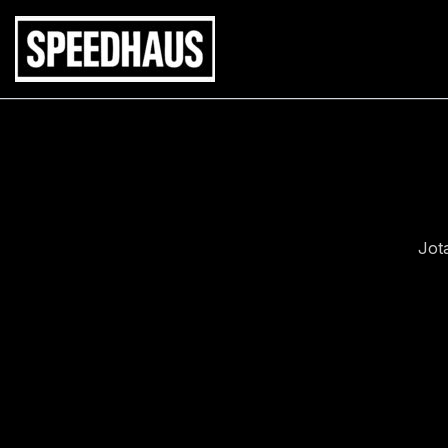
Siirry
sisältöön
Jot