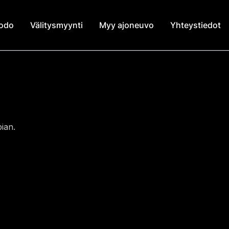
modo
Välitysmyynti
Myy ajoneuvo
Yhteystiedot
ian.