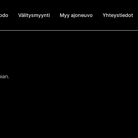
modo
Välitysmyynti
Myy ajoneuvo
Yhteystiedot
ian.