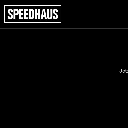
Siirry
sisältöön
Jot