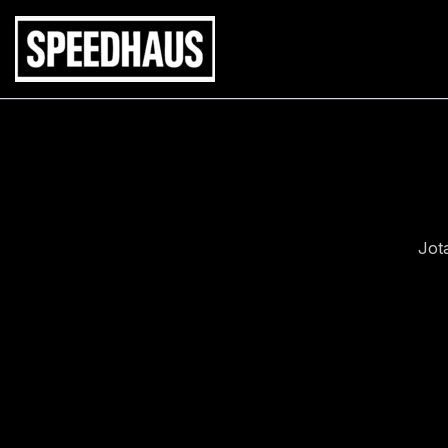
Siirry
sisältöön
Jot