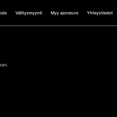
modo
Välitysmyynti
Myy ajoneuvo
Yhteystiedot
ian.