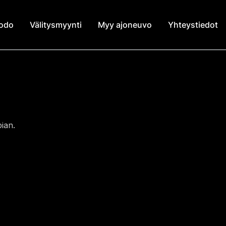
modo
Välitysmyynti
Myy ajoneuvo
Yhteystiedot
ian.