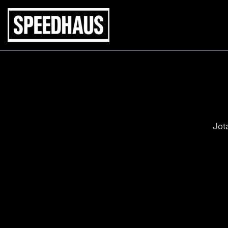
Siirry
sisältöön
Jot