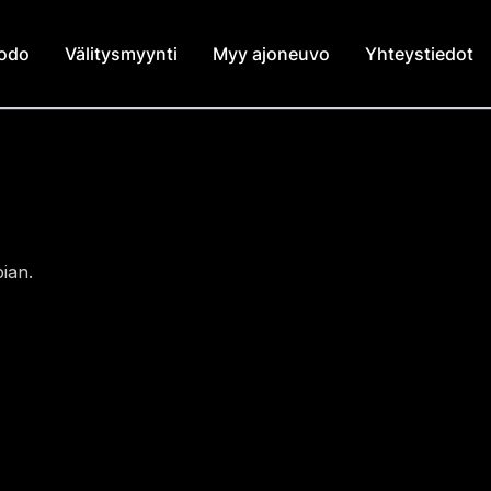
modo
Välitysmyynti
Myy ajoneuvo
Yhteystiedot
ian.