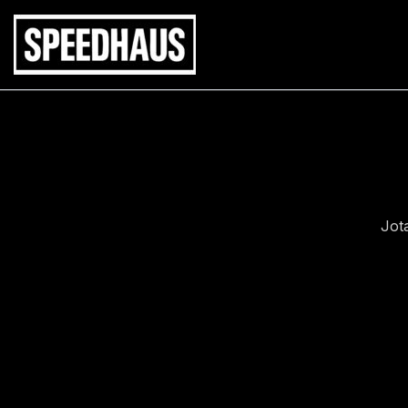
Siirry
sisältöön
Jot