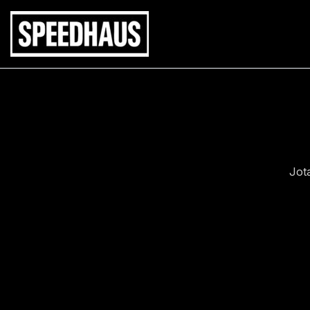
Siirry
sisältöön
Jot