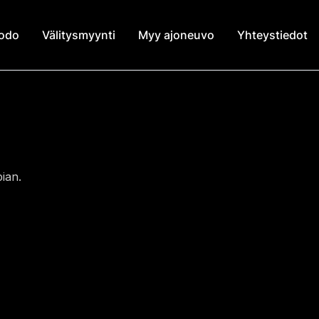
modo
Välitysmyynti
Myy ajoneuvo
Yhteystiedot
ian.