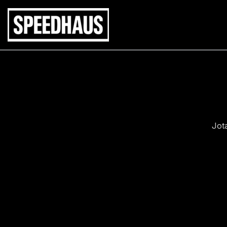
Siirry
sisältöön
Jot