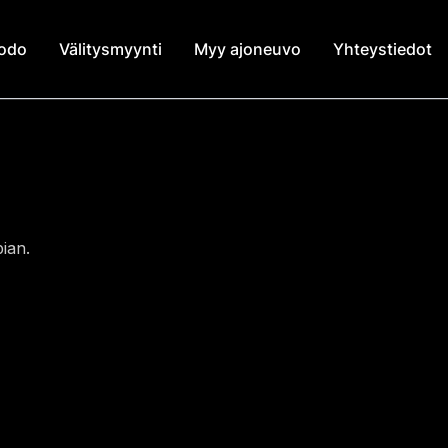
modo
Välitysmyynti
Myy ajoneuvo
Yhteystiedot
ian.