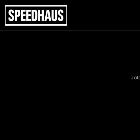
Siirry
sisältöön
Jot