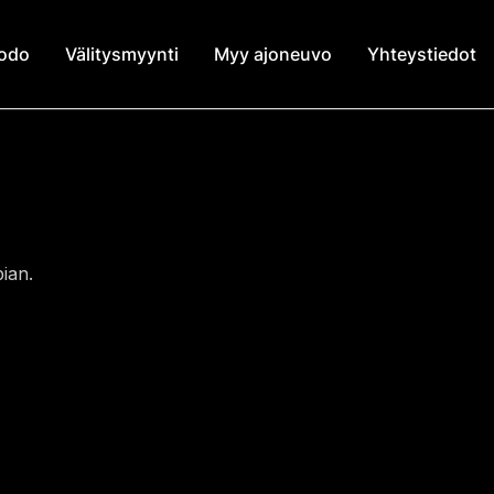
modo
Välitysmyynti
Myy ajoneuvo
Yhteystiedot
ian.