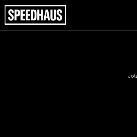
Siirry
sisältöön
Jot