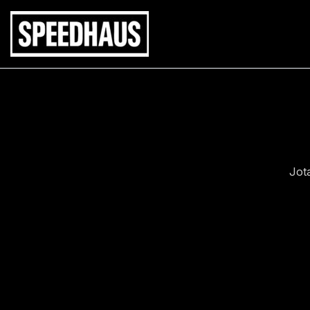
Siirry
sisältöön
Jot