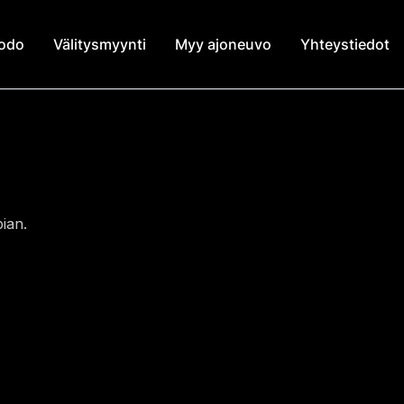
modo
Välitysmyynti
Myy ajoneuvo
Yhteystiedot
ian.